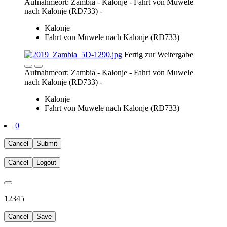
0
Cancel
Submit
Cancel
Logout
1
2
3
4
5
Cancel
Save
Home
Reisebeschreibung
Reiseübersicht
Mongolei
Madagaskar
Vietnam - Kambotscha
Wüsten im südlichen Afrika
Patagonien
Costa-Rica und Panama
Venezuela
Zentralasien
Namibia - Botswana
Namibia