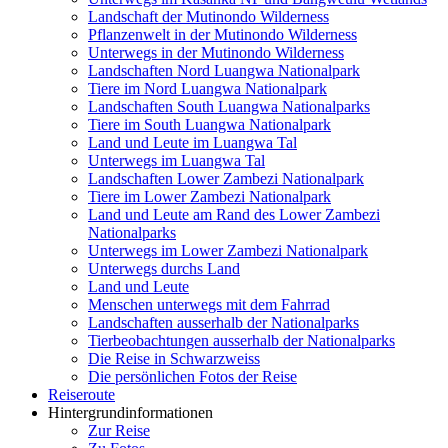
Unterwegs im Lower Zambezi Nationalpark
Unterwegs durchs Land
Land und Leute
Menschen unterwegs mit dem Fahrrad
Landschaften ausserhalb der Nationalparks
Tierbeobachtungen ausserhalb der Nationalparks
Die Reise in Schwarzweiss
Die persönlichen Fotos der Reise
Reiseroute
Hintergrundinformationen
Zur Reise
Zu Fotos
Newsblog
Kontakt
© 2019 - 2026 Manfred Lendle, all rights reserved.
Home
Reisebeschreibung
Reiseübersicht
Mongolei
Madagaskar
Vietnam - Kambotscha
Wüsten im südlichen Afrika
Patagonien