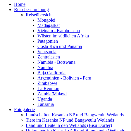
Baja California
Argentinien - Bolivien - Peru
Zimbabwe
La Reunion
Zambia/Malawi
Uganda
Tansania
Fotogalerie
Landschaften Kasanka NP und Bangweulu Wetlands
Tiere im Kasanka NP und Bangweulu Wetlands
Land und Leute in den Wetlands (Bisu Dörfer)
Unterwegs im Kasanka NP und Bangweulu Wetlands
Landschaft der Mutinondo Wilderness
Pflanzenwelt in der Mutinondo Wilderness
Unterwegs in der Mutinondo Wilderness
Landschaften Nord Luangwa Nationalpark
Tiere im Nord Luangwa Nationalpark
Landschaften South Luangwa Nationalparks
Tiere im South Luangwa Nationalpark
Land und Leute im Luangwa Tal
Unterwegs im Luangwa Tal
Landschaften Lower Zambezi Nationalpark
Tiere im Lower Zambezi Nationalpark
Land und Leute am Rand des Lower Zambezi
Nationalparks