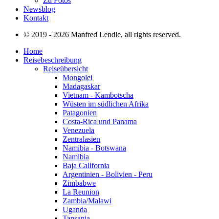
Costa-Rica und Panama
Venezuela
Zentralasien
Namibia - Botswana
Namibia
Baja California
Argentinien - Bolivien - Peru
Zimbabwe
La Reunion
Zambia/Malawi
Uganda
Tansania
Fotogalerie
Landschaften Kasanka NP und Bangweulu Wetlands
Tiere im Kasanka NP und Bangweulu Wetlands
Land und Leute in den Wetlands (Bisu Dörfer)
Unterwegs im Kasanka NP und Bangweulu Wetlands
Landschaft der Mutinondo Wilderness
Pflanzenwelt in der Mutinondo Wilderness
Unterwegs in der Mutinondo Wilderness
Landschaften Nord Luangwa Nationalpark
Tiere im Nord Luangwa Nationalpark
Landschaften South Luangwa Nationalparks
Tiere im South Luangwa Nationalpark
Land und Leute im Luangwa Tal